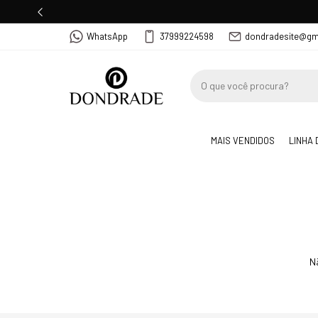
WhatsApp
37999224598
dondradesite@gm
MAIS VENDIDOS
LINHA 
N