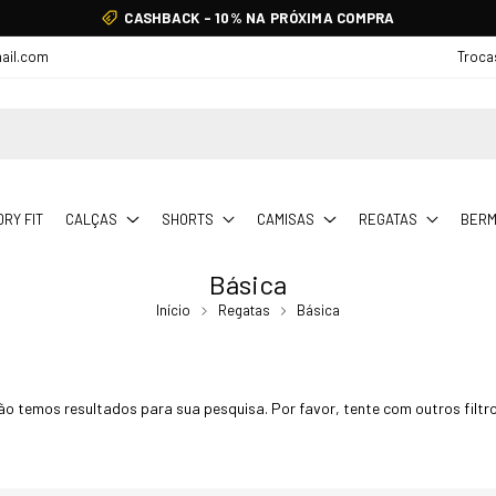
CASHBACK - 10% NA PRÓXIMA COMPRA
ail.com
Troca
DRY FIT
CALÇAS
SHORTS
CAMISAS
REGATAS
BER
Básica
Início
Regatas
Básica
ão temos resultados para sua pesquisa. Por favor, tente com outros filtro