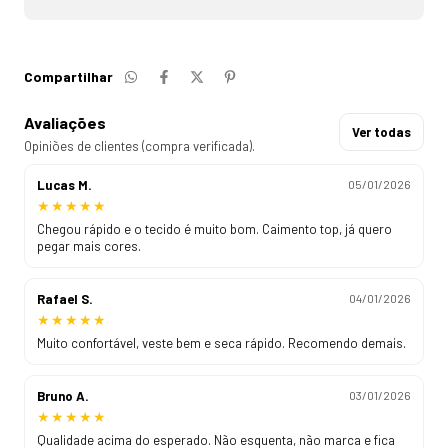
Compartilhar
Avaliações
Ver todas
Opiniões de clientes (compra verificada).
Lucas M.
05/01/2026
★
★
★
★
★
Chegou rápido e o tecido é muito bom. Caimento top, já quero
pegar mais cores.
Rafael S.
04/01/2026
★
★
★
★
★
Muito confortável, veste bem e seca rápido. Recomendo demais.
Bruno A.
03/01/2026
★
★
★
★
★
Qualidade acima do esperado. Não esquenta, não marca e fica