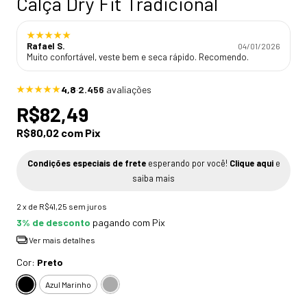
Calça Dry Fit Tradicional
★★★★★
Rafael S.
04/01/2026
Muito confortável, veste bem e seca rápido. Recomendo.
4,8
·
2.456
avaliações
★★★★★
R$82,49
R$80,02
com
Pix
Condições especiais de frete
esperando por você!
Clique aqui
e
saiba mais
2
x de
R$41,25
sem juros
3% de desconto
pagando com Pix
Ver mais detalhes
Cor:
Preto
Azul Marinho