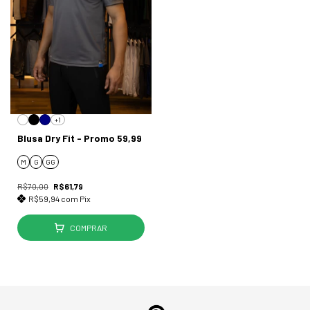
+1
Blusa Dry Fit - Promo 59,99
M
G
GG
R$70,00
R$61,79
R$59,94
com
Pix
COMPRAR