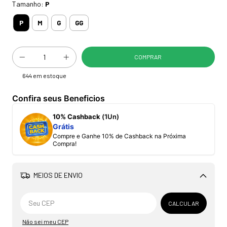
Tamanho:
P
P
M
G
GG
644
em estoque
Confira seus Beneficios
10% Cashback
(1Un)
Grátis
Compre e Ganhe 10% de Cashback na Próxima
Compra!
MEIOS DE ENVIO
Alterar CEP
CALCULAR
Não sei meu CEP