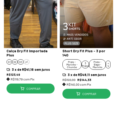
Calça Dry Fit Importada
Short Dry Fit Plus - 3 por
Plus
140
G1
G2
G3
G4
Preto -
Preto -
3
+
Marinho -
Bege -
Pretos
4
Chumbo
Marinho
3
x de
R$41,16
sem juros
R$123,49
3
x de
R$48,11
sem juros
R$119,79
com
Pix
R$159,99
R$144,33
R$140,00
com
Pix
COMPRAR
COMPRAR