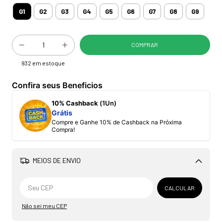
G1
G2
G3
G4
G5
G6
G7
G8
G9
932
em estoque
Confira seus Beneficios
10% Cashback
(1Un)
Grátis
Compre e Ganhe 10% de Cashback na Próxima
Compra!
MEIOS DE ENVIO
Alterar CEP
CALCULAR
Não sei meu CEP