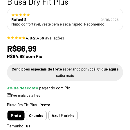
Blusa Dry Fit Plus
★★★★★
Rafael S.
04/01/2026
Muito confortável, veste bem e seca rápido. Recomendo.
4,8
·
2.456
avaliações
★★★★★
R$66,99
R$64,98
com
Pix
Condições especiais de frete
esperando por você!
Clique aqui
e
saiba mais
3% de desconto
pagando com Pix
Ver mais detalhes
Blusa Dry Fit Plus:
Preto
Preto
Chumbo
Azul Marinho
Tamanho:
G1