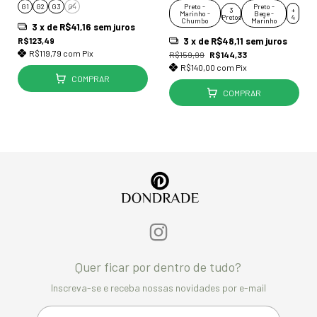
G1
G2
G3
G4
Preto -
Preto -
3
+
Marinho -
Bege -
Pretos
4
Chumbo
Marinho
3
x de
R$41,16
sem juros
R$123,49
3
x de
R$48,11
sem juros
R$119,79
com
Pix
R$159,99
R$144,33
R$140,00
com
Pix
COMPRAR
COMPRAR
Quer ficar por dentro de tudo?
Inscreva-se e receba nossas novidades por e-mail