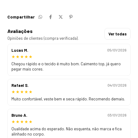
Compartilhar
Avaliações
Ver todas
Opiniões de clientes (compra verificada).
Lucas M.
05/01/2026
★
★
★
★
★
Chegou rápido e o tecido é muito bom. Caimento top, já quero
pegar mais cores.
Rafael S.
04/01/2026
★
★
★
★
★
Muito confortável, veste bem e seca rápido. Recomendo demais.
Bruno A.
03/01/2026
★
★
★
★
★
Qualidade acima do esperado. Não esquenta, não marca e fica
alinhado no corpo.